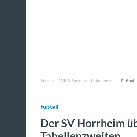
Start
VfB & Sport
Lokalsport
Fußball
Fußball
Der SV Horrheim üb
Tabellenzweiten