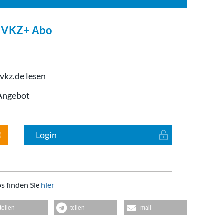
m VKZ+ Abo
 vkz.de lesen
-Angebot
Login
s finden Sie
hier
teilen
teilen
mail