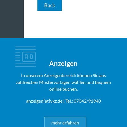
Back
Anzeigen
In unserem Anzeigenbereich können Sie aus
zahlreichen Mustervorlagen wählen und bequem
online buchen.
anzeigen[at]vkz.de
| Tel.: 07042/91940
mehr erfahren