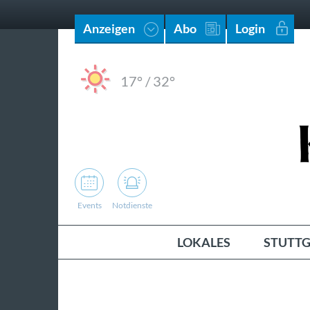
Anzeigen
Abo
Login
17°
/
32°
Events
Notdienste
LOKALES
STUTTG