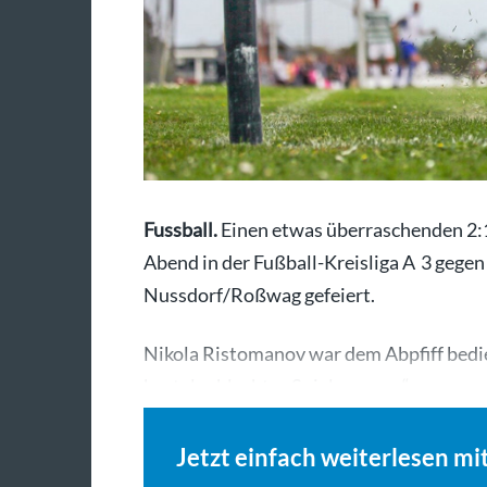
Fussball.
Einen etwas überraschenden 2:1
Abend in der Fußball-Kreisliga A 3 gege
Nussdorf/Roßwag gefeiert.
Nikola Ristomanov war dem Abpfiff bedie
brutal schlechtes Spiel von uns“,…
Jetzt einfach weiterlesen mi