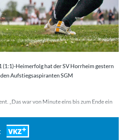
 (1:1)-Heimerfolg hat der SV Horrheim gestern
n den Aufstiegsaspiranten SGM
nt. „Das war von Minute eins bis zum Ende ein
VKZ
t