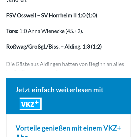
FSV Ossweil – SV Horrheim II 1:0 (1:0)
Tore:
1:0 Anna Wienecke (45.+2).
Roßwag/Großgl./Biss. – Alding. 1:3 (1:2)
Die Gäste aus Aldingen hatten von Beginn an alles
im Griff und setzten die…
Jetzt einfach weiterlesen mit
VKZ
Vorteile genießen mit einem VKZ+