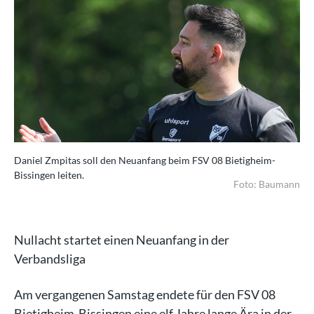
Daniel Zmpitas soll den Neuanfang beim FSV 08 Bietigheim-
Dan
Bissingen leiten.
Bis
ann
Foto: Baumann
Nullacht startet einen Neuanfang in der
Verbandsliga
Am vergangenen Samstag endete für den FSV 08
Bietigheim-Bissingen eine elf Jahre lange Ära in der