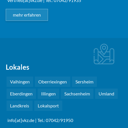
vertrieb[at]vkz.de
| Tel.: 07042/91935
mehr erfahren
Lokales
Vaihingen
Oberriexingen
Sersheim
Eberdingen
Illingen
Sachsenheim
Umland
Landkreis
Lokalsport
info[at]vkz.de
| Tel.: 07042/91950