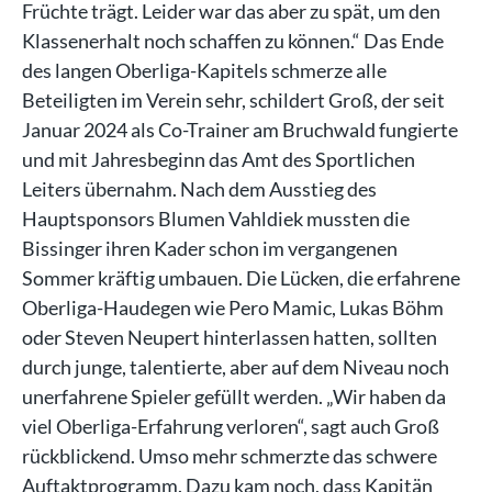
Früchte trägt. Leider war das aber zu spät, um den
Klassenerhalt noch schaffen zu können.“ Das Ende
des langen Oberliga-Kapitels schmerze alle
Beteiligten im Verein sehr, schildert Groß, der seit
Januar 2024 als Co-Trainer am Bruchwald fungierte
und mit Jahresbeginn das Amt des Sportlichen
Leiters übernahm. Nach dem Ausstieg des
Hauptsponsors Blumen Vahldiek mussten die
Bissinger ihren Kader schon im vergangenen
Sommer kräftig umbauen. Die Lücken, die erfahrene
Oberliga-Haudegen wie Pero Mamic, Lukas Böhm
oder Steven Neupert hinterlassen hatten, sollten
durch junge, talentierte, aber auf dem Niveau noch
unerfahrene Spieler gefüllt werden. „Wir haben da
viel Oberliga-Erfahrung verloren“, sagt auch Groß
rückblickend. Umso mehr schmerzte das schwere
Auftaktprogramm. Dazu kam noch, dass Kapitän