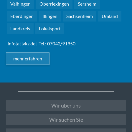
Vaihingen
Oberriexingen
Sersheim
Eberdingen
Illingen
Sachsenheim
Umland
Landkreis
Lokalsport
info[at]vkz.de
| Tel.: 07042/91950
mehr erfahren
Wir über uns
Wir suchen Sie