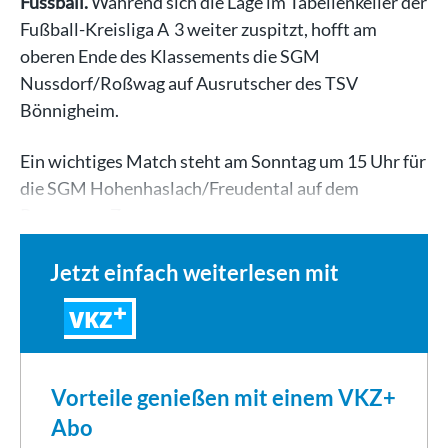
Fussball.
Während sich die Lage im Tabellenkeller der
Fußball-Kreisliga A 3 weiter zuspitzt, hofft am
oberen Ende des Klassements die SGM
Nussdorf/Roßwag auf Ausrutscher des TSV
Bönnigheim.
Ein wichtiges Match steht am Sonntag um 15 Uhr für
die SGM Hohenhaslach/Freudental auf dem
Programm. Zwar…
Jetzt einfach weiterlesen mit
VKZ
Vorteile genießen mit einem VKZ+
Abo