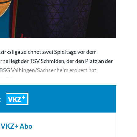
zirksliga zeichnet zwei Spieltage vor dem
ne liegt der TSV Schmiden, der den Platz an der
 BSG Vaihingen/Sachsenheim erobert hat.
 die BG…
VKZ
t
m VKZ+ Abo