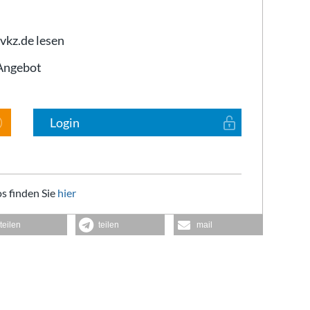
 vkz.de lesen
-Angebot
Login
s finden Sie
hier
teilen
teilen
mail