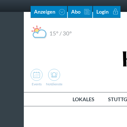
Anzeigen
Abo
Login
15°
/
30°
Events
Notdienste
LOKALES
STUTTG