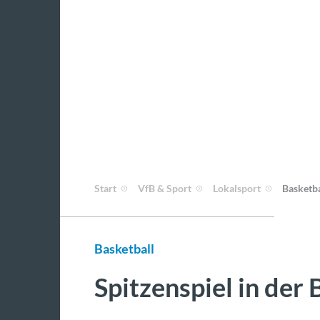
Start
VfB & Sport
Lokalsport
Basketba
Basketball
Spitzenspiel in der 