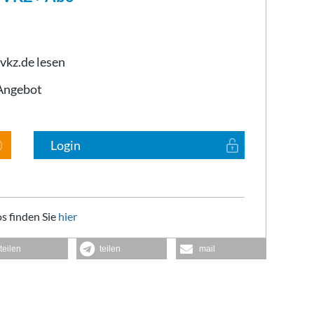
 vkz.de lesen
-Angebot
Login
s finden Sie
hier
teilen
teilen
mail