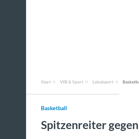
Start
VfB & Sport
Lokalsport
Basketba
Basketball
Spitzenreiter gegen