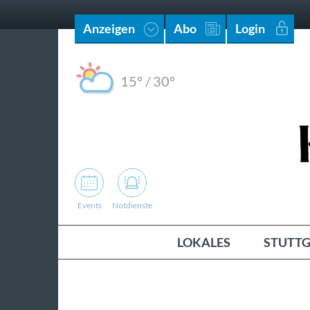
Anzeigen
Abo
Login
15°
/
30°
Events
Notdienste
LOKALES
STUTTG