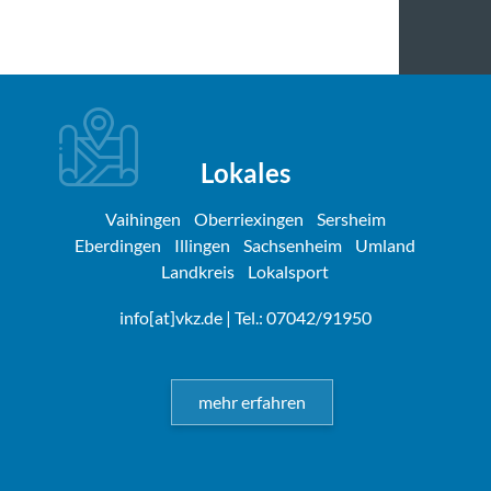
Lokales
Vaihingen
Oberriexingen
Sersheim
Eberdingen
Illingen
Sachsenheim
Umland
Landkreis
Lokalsport
info[at]vkz.de
| Tel.: 07042/91950
mehr erfahren