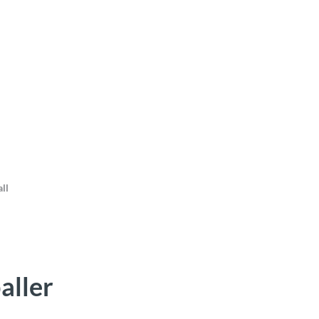
ll
aller