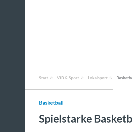
Start
VfB & Sport
Lokalsport
Basketba
Basketball
Spielstarke Basketb