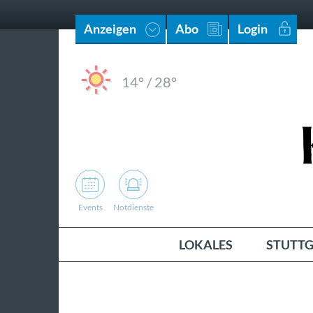
Anzeigen
Abo
Login
14°
/
28°
Events
Notdienste
LOKALES
STUTTG