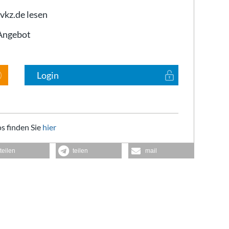
 vkz.de lesen
-Angebot
Login
s finden Sie
hier
teilen
teilen
mail