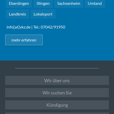
Eberdingen
Illingen
Sachsenheim
Umland
Landkreis
Lokalsport
info[at]vkz.de
| Tel.: 07042/91950
mehr erfahren
Wir über uns
Wir suchen Sie
Kündigung