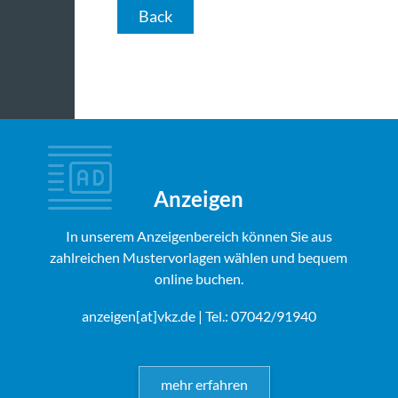
Back
Anzeigen
In unserem Anzeigenbereich können Sie aus
zahlreichen Mustervorlagen wählen und bequem
online buchen.
anzeigen[at]vkz.de
| Tel.: 07042/91940
mehr erfahren