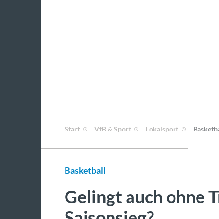
Start
VfB & Sport
Lokalsport
Basketba
Basketball
Gelingt auch ohne T
Saisonsieg?