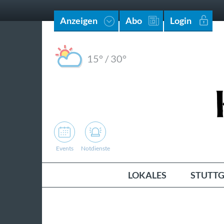
Anzeigen
Abo
Login
15°
/
30°
Events
Notdienste
LOKALES
STUTTG