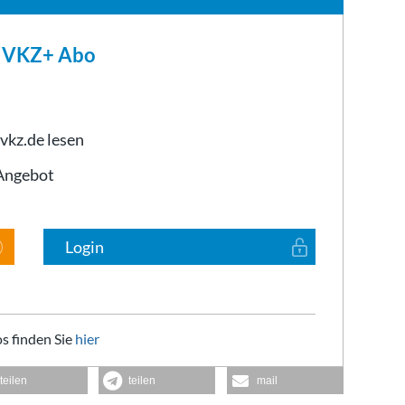
m VKZ+ Abo
 vkz.de lesen
-Angebot
Login
s finden Sie
hier
teilen
teilen
mail