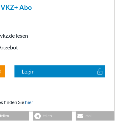
m VKZ+ Abo
 vkz.de lesen
-Angebot
Login
s finden Sie
hier
teilen
teilen
mail