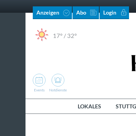
Anzeigen
Abo
Login
17°
/
32°
Events
Notdienste
LOKALES
STUTTG