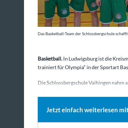
Das Basketball-Team der Schlossbergschule schafft e
Basketball.
In Ludwigsburg ist die Kreis
trainiert für Olympia“ in der Sportart B
Die Schlossbergschule Vaihingen nahm 
männlich (Wettkampf 1) mit einer Mannsc
Jetzt einfach weiterlesen mi