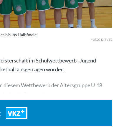
s bis ins Halbfinale.
Foto: privat
meisterschaft im Schulwettbewerb „Jugend
asketball ausgetragen worden.
an diesem Wettbewerb der Altersgruppe U 18
haft teil. Gegner der…
VKZ
t