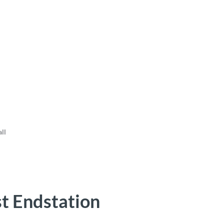
ll
st Endstation