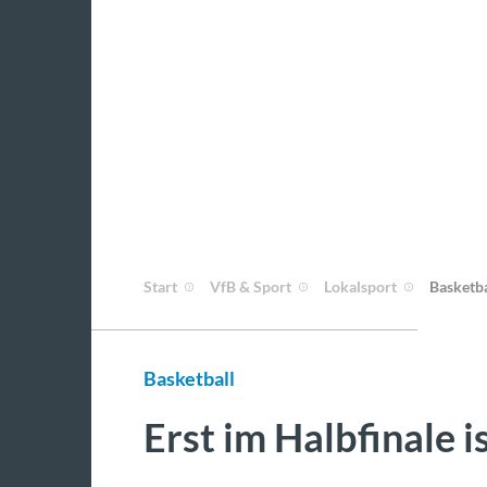
Start
VfB & Sport
Lokalsport
Basketba
Basketball
Erst im Halbfinale i