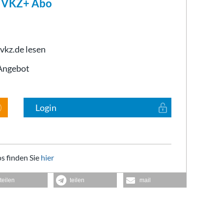
m VKZ+ Abo
 vkz.de lesen
-Angebot
Login
s finden Sie
hier
teilen
teilen
mail