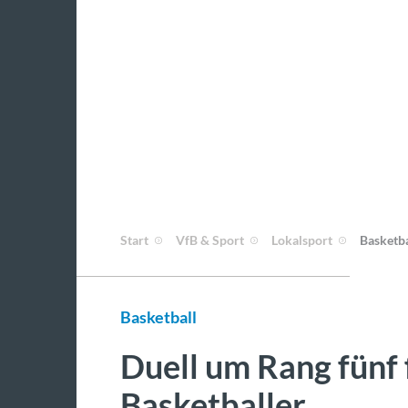
Start
VfB & Sport
Lokalsport
Basketba
Basketball
Duell um Rang fünf 
Basketballer