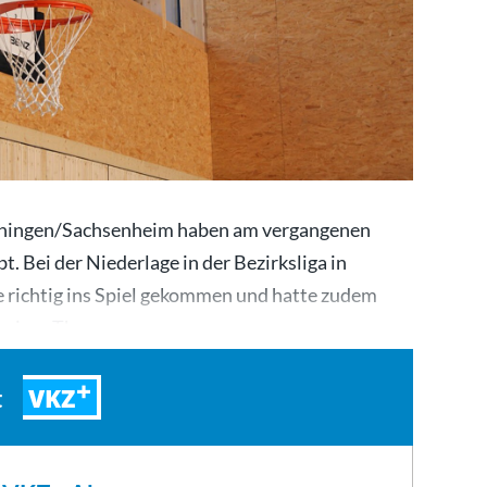
aihingen/Sachsenheim haben am vergangenen
 Bei der Niederlage in der Bezirksliga in
 richtig ins Spiel gekommen und hatte zudem
rtrainer Thomas…
VKZ
t