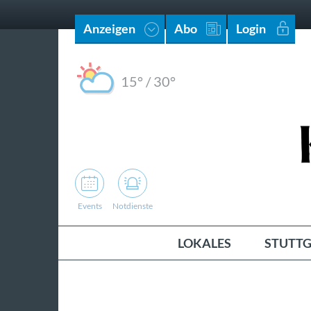
Anzeigen
Abo
Login
15°
/
30°
Events
Notdienste
LOKALES
STUTTG