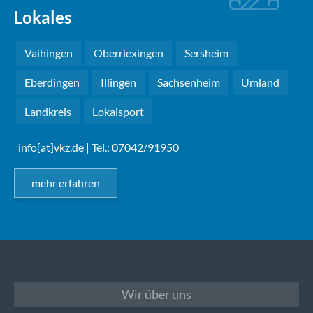
Lokales
Vaihingen
Oberriexingen
Sersheim
Eberdingen
Illingen
Sachsenheim
Umland
Landkreis
Lokalsport
info[at]vkz.de
| Tel.: 07042/91950
mehr erfahren
Wir über uns