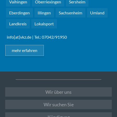
Vaihingen
Oberriexingen
Sersheim
Eberdingen
Illingen
Sachsenheim
Umland
Landkreis
Lokalsport
info[at]vkz.de
| Tel.: 07042/91950
mehr erfahren
Wir über uns
Wir suchen Sie
Kündigung