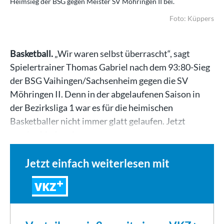
Heimsieg der BSG gegen Meister SV Möhringen II bei.
Foto: Küppers
Basketball.
„Wir waren selbst überrascht“, sagt
Spielertrainer Thomas Gabriel nach dem 93:80-Sieg
der BSG Vaihingen/Sachsenheim gegen die SV
Möhringen II. Denn in der abgelaufenen Saison in
der Bezirksliga 1 war es für die heimischen
Basketballer nicht immer glatt gelaufen. Jetzt
verabschieden sie…
Jetzt einfach weiterlesen mit
VKZ