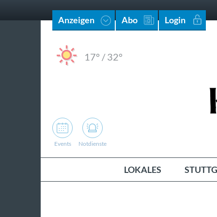
Anzeigen
Abo
Login
17°
/
32°
Events
Notdienste
LOKALES
STUTTG