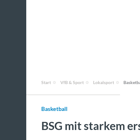
Start
VfB & Sport
Lokalsport
Basketba
Basketball
BSG mit starkem ers