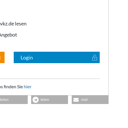
 vkz.de lesen
-Angebot
Login
s finden Sie
hier
teilen
teilen
mail