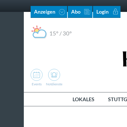
Anzeigen
Abo
Login
15°
/
30°
Events
Notdienste
LOKALES
STUTTG