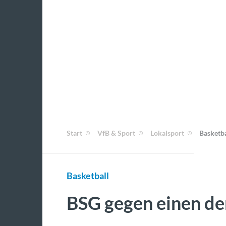
Start
VfB & Sport
Lokalsport
Basketba
Basketball
BSG gegen einen de