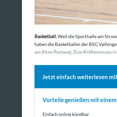
Basketball.
Weil die Sporthalle am Stro
haben die Basketballer der BSG Vaihinge
am Alten Postweg. Zum Kräftemessen in 
Uhr der Tabellendritte Merlins Crailshe
Jetzt einfach weiterlesen mi
Vorteile genießen mit eine
Einfach online kündbar