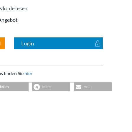
 vkz.de lesen
-Angebot
Login
s finden Sie
hier
teilen
teilen
mail