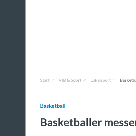
Start
VfB & Sport
Lokalsport
Basketba
Basketball
Basketballer messe