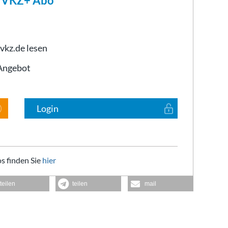
m VKZ+ Abo
 vkz.de lesen
-Angebot
Login
s finden Sie
hier
teilen
teilen
mail