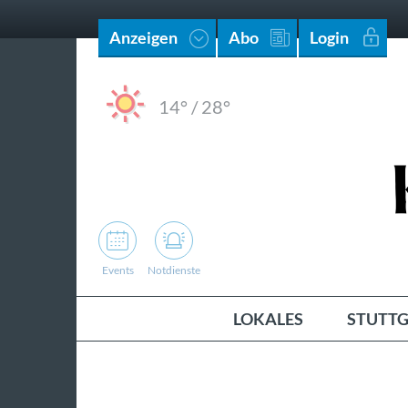
Anzeigen
Abo
Login
14°
/
28°
Events
Notdienste
LOKALES
STUTTG