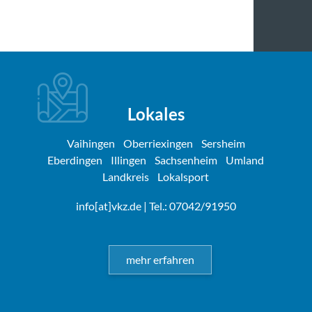
Lokales
Vaihingen
Oberriexingen
Sersheim
Eberdingen
Illingen
Sachsenheim
Umland
Landkreis
Lokalsport
info[at]vkz.de
| Tel.: 07042/91950
mehr erfahren