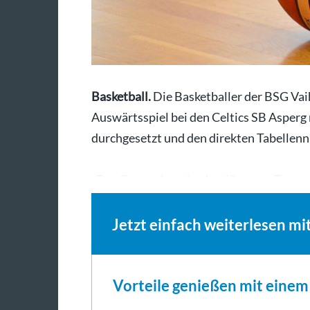
Basketball.
Die Basketballer der BSG Va
Auswärtsspiel bei den Celtics SB Asperg 
durchgesetzt und den direkten Tabellenn
„Der Gegner hat ein eher jüngeres Team
Jetzt einfach weiterlesen mi
Vorteile genießen mit eine