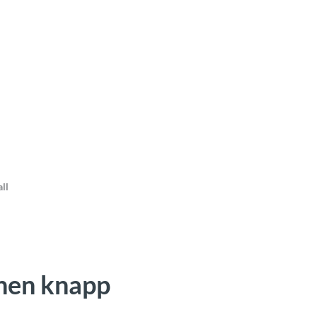
ll
nen knapp