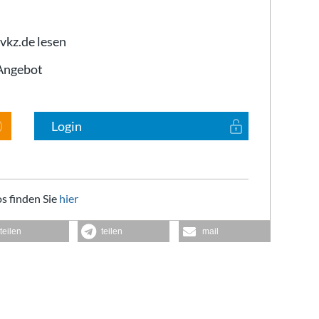
 vkz.de lesen
-Angebot
Login
s finden Sie
hier
teilen
teilen
mail