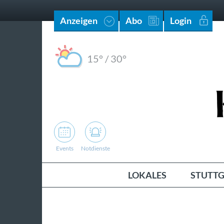
Anzeigen
Abo
Login
15°
/
30°
Events
Notdienste
LOKALES
STUTTG