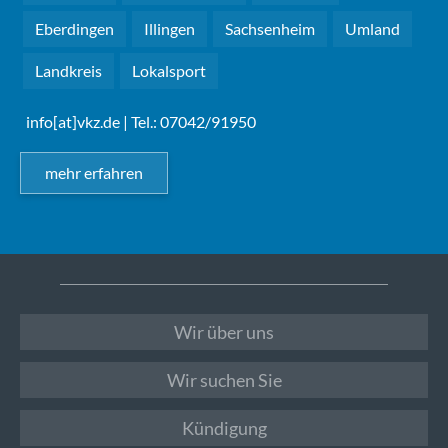
Eberdingen
Illingen
Sachsenheim
Umland
Landkreis
Lokalsport
info[at]vkz.de
| Tel.: 07042/91950
mehr erfahren
Wir über uns
Wir suchen Sie
Kündigung