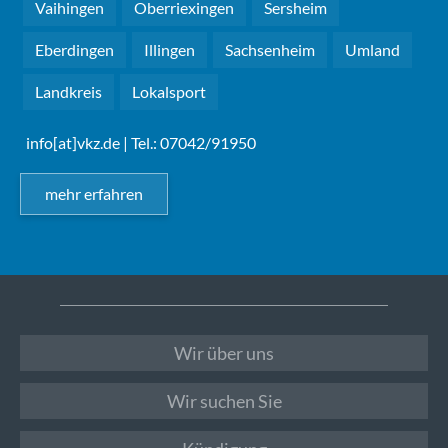
Vaihingen
Oberriexingen
Sersheim
Eberdingen
Illingen
Sachsenheim
Umland
Landkreis
Lokalsport
info[at]vkz.de
| Tel.: 07042/91950
mehr erfahren
Wir über uns
Wir suchen Sie