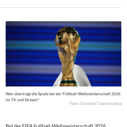
026
Wer überträgt die Spiele bei der FUßball-Weltmeisterschaft 2026
Wer
im TV und Stream?
im
/dpa
Foto: Christian Charisius/dpa
Bei der FIFA Fußball-Weltmeisterschaft 2026