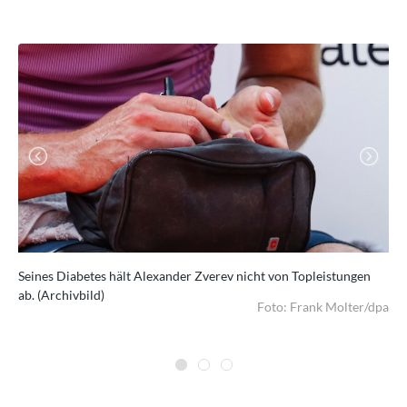
Previous
Next
Seines Diabetes hält Alexander Zverev nicht von Topleistungen
Reg
ab. (Archivbild)
Mat
dpa
Foto: Frank Molter/dpa