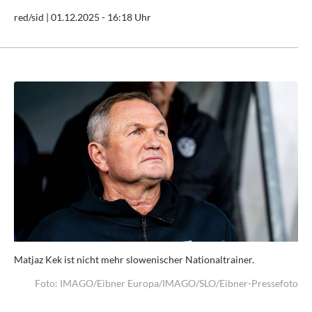
red/sid |
01.12.2025 - 16:18 Uhr
Matjaz Kek ist nicht mehr slowenischer Nationaltrainer.
Mat
oto
Foto: IMAGO/Eibner Europa/IMAGO/SLO/Eibner-Pressefoto