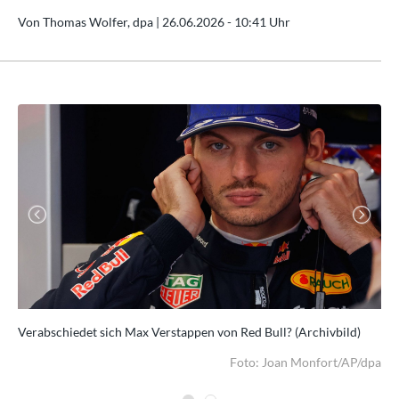
Von Thomas Wolfer, dpa |
26.06.2026 - 10:41 Uhr
Previous
Next
Verabschiedet sich Max Verstappen von Red Bull? (Archivbild)
Max
gew
dpa
Foto: Joan Monfort/AP/dpa