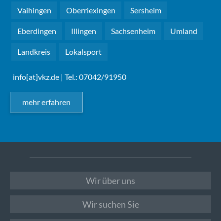
Vaihingen
Oberriexingen
Sersheim
Eberdingen
Illingen
Sachsenheim
Umland
Landkreis
Lokalsport
info[at]vkz.de
| Tel.: 07042/91950
mehr erfahren
Wir über uns
Wir suchen Sie