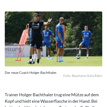
Der neue Coach Holger Bachthaler.
Der
ahn
Foto: Baumann/Julia Rahn
Trainer Holger Bachthaler trug eine Mütze auf dem
Kopf und hielt eine Wasserflasche in der Hand. Bei