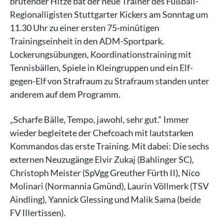
brütender Hitze bat der neue Trainer des Fußball-
Regionalligisten Stuttgarter Kickers am Sonntag um
11.30 Uhr zu einer ersten 75-minütigen
Trainingseinheit in den ADM-Sportpark.
Lockerungsübungen, Koordinationstraining mit
Tennisbällen, Spiele in Kleingruppen und ein Elf-
gegen-Elf von Strafraum zu Strafraum standen unter
anderem auf dem Programm.
„Scharfe Bälle, Tempo, jawohl, sehr gut.“ Immer
wieder begleitete der Chefcoach mit lautstarken
Kommandos das erste Training. Mit dabei: Die sechs
externen Neuzugänge Elvir Zukaj (Bahlinger SC),
Christoph Meister (SpVgg Greuther Fürth II), Nico
Molinari (Normannia Gmünd), Laurin Völlmerk (TSV
Aindling), Yannick Glessing und Malik Sama (beide
FV Illertissen).