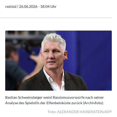
red/sid |
26.06.2026 - 18:04 Uhr
Bastian Schweinsteiger weist Rassismusvorwürfe nach seiner
Bas
Analyse des Spielstils der Elfenbeinküste zurück (Archivfoto).
Ana
AFP
Foto: ALEXANDER HASSENSTEIN/AFP