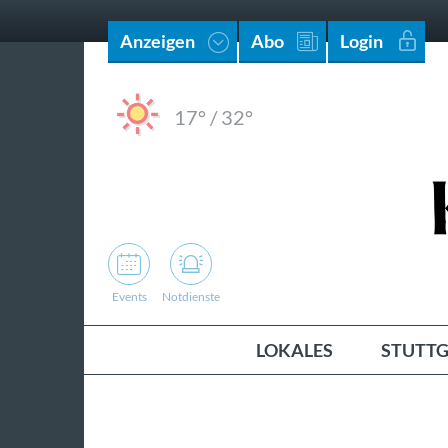
Anzeigen
Abo
Login
17°
/
32°
Events
Notdienste
LOKALES
STUTTG