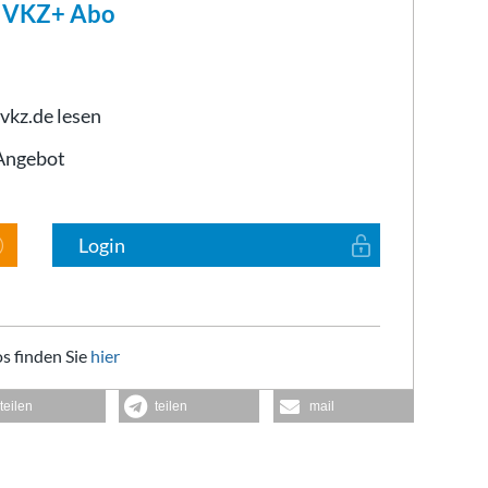
m VKZ+ Abo
 vkz.de lesen
-Angebot
Login
s finden Sie
hier
teilen
teilen
mail