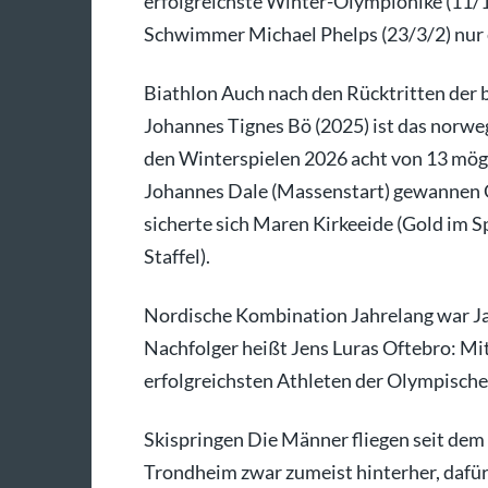
erfolgreichste Winter-Olympionike (11/1/
Schwimmer Michael Phelps (23/3/2) nur e
Biathlon Auch nach den Rücktritten der 
Johannes Tignes Bö (2025) ist das norwe
den Winterspielen 2026 acht von 13 mögl
Johannes Dale (Massenstart) gewannen G
sicherte sich Maren Kirkeeide (Gold im Sp
Staffel).
Nordische Kombination Jahrelang war Ja
Nachfolger heißt Jens Luras Oftebro: Mit
erfolgreichsten Athleten der Olympische
Skispringen Die Männer fliegen seit de
Trondheim zwar zumeist hinterher, dafü