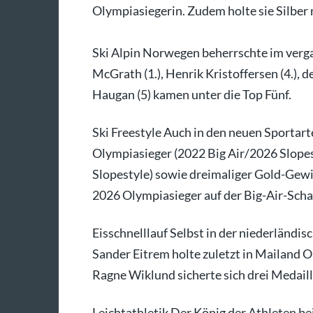
Olympiasiegerin. Zudem holte sie Silber
Ski Alpin Norwegen beherrschte im verg
McGrath (1.), Henrik Kristoffersen (4.)
Haugan (5) kamen unter die Top Fünf.
Ski Freestyle Auch in den neuen Sportar
Olympiasieger (2022 Big Air/2026 Slope
Slopestyle) sowie dreimaliger Gold-Gew
2026 Olympiasieger auf der Big-Air-Scha
Eisschnelllauf Selbst in der niederländis
Sander Eitrem holte zuletzt in Mailand 
Ragne Wiklund sicherte sich drei Medaille
Leichtathletik Der König der Athleten b