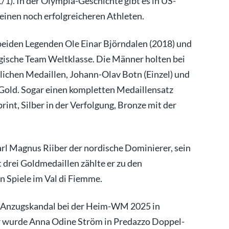
1). In der Olympia-Geschichte gibt es in US-
inen noch erfolgreicheren Athleten.
beiden Legenden Ole Einar Björndalen (2018) und
gische Team Weltklasse. Die Männer holten bei
ichen Medaillen, Johann-Olav Botn (Einzel) und
old. Sogar einen kompletten Medaillensatz
rint, Silber in der Verfolgung, Bronze mit der
rl Magnus Riiber der nordische Dominierer, sein
 drei Goldmedaillen zählte er zu den
n Spiele im Val di Fiemme.
m Anzugskandal bei der Heim-WM 2025 in
r wurde Anna Odine Ström in Predazzo Doppel-