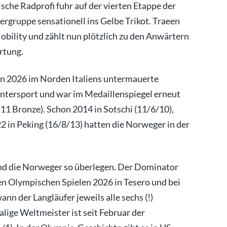
che Radprofi fuhr auf der vierten Etappe der
ßergruppe sensationell ins Gelbe Trikot. Traeen
ility und zählt nun plötzlich zu den Anwärtern
rtung.
n 2026 im Norden Italiens untermauerte
tersport und war im Medaillenspiegel erneut
11 Bronze). Schon 2014 in Sotschi (11/6/10),
 in Peking (16/8/13) hatten die Norweger in der
sind die Norweger so überlegen. Der Dominator
den Olympischen Spielen 2026 in Tesero und bei
 der Langläufer jeweils alle sechs (!)
lige Weltmeister ist seit Februar der