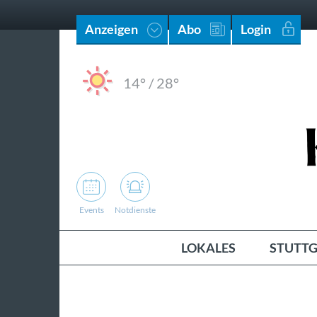
Anzeigen
Abo
Login
14°
/
28°
Events
Notdienste
LOKALES
STUTTG