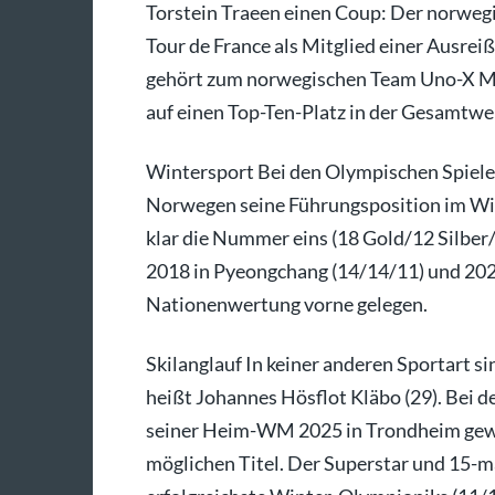
Torstein Traeen einen Coup: Der norwegis
Tour de France als Mitglied einer Ausrei
gehört zum norwegischen Team Uno-X Mob
auf einen Top-Ten-Platz in der Gesamtwe
Wintersport Bei den Olympischen Spiele
Norwegen seine Führungsposition im Win
klar die Nummer eins (18 Gold/12 Silber/
2018 in Pyeongchang (14/14/11) und 2022
Nationenwertung vorne gelegen.
Skilanglauf In keiner anderen Sportart 
heißt Johannes Hösflot Kläbo (29). Bei 
seiner Heim-WM 2025 in Trondheim gewann
möglichen Titel. Der Superstar und 15-ma