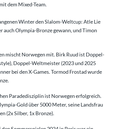
 mit dem Mixed-Team.
angenen Winter den Slalom-Weltcup: Atle Lie
, der auch Olympia-Bronze gewann, und Timon
ten mischt Norwegen mit. Birk Ruud ist Doppel-
style), Doppel-Weltmeister (2023 und 2025
inner bei den X-Games. Tormod Frostad wurde
nze.
chen Paradedisziplin ist Norwegen erfolgreich.
Olympia-Gold über 5000 Meter, seine Landsfrau
n (2x Silber, 1x Bronze).
ei den Sommerspielen 2024 in Paris war ein