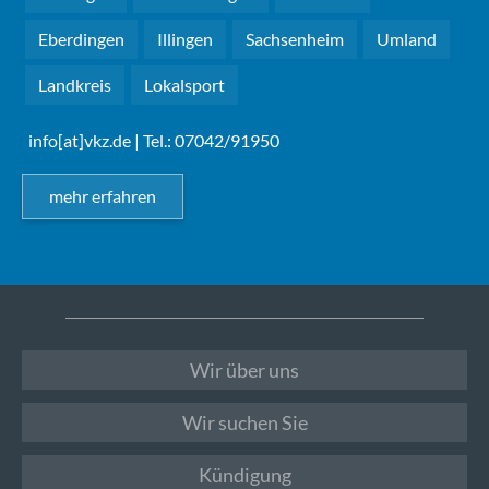
Eberdingen
Illingen
Sachsenheim
Umland
Landkreis
Lokalsport
info[at]vkz.de
| Tel.: 07042/91950
mehr erfahren
Wir über uns
Wir suchen Sie
Kündigung