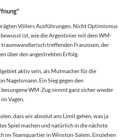
ffnung"
 prägten Völlers Ausführungen. Nicht Optimismus
stbewusst ist, wie die Argentinier mit dem WM-
e traumwandlerisch treffenden Franzosen, der
gen über den angestrebten Erfolg.
lgebiet aktiv sein, als Mutmacher für die
n Nagelsmann. Ein Sieg gegen den
el besungene WM-Zug nimmt ganz sicher wieder
r im Vagen.
holen, dass wir absolut ans Limit gehen, was ja
utes Spiel machen und natürlich in die nächste
och im Teamquartier in Winston-Salem. Einziehen