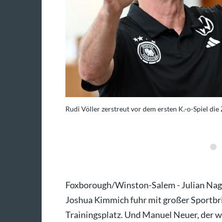
Archivbild)
Rudi Völler zerstreut vor dem ersten K.-o-Spiel die
derico Gambarini/dpa
Foxborough/Winston-Salem - Julian Nag
Joshua Kimmich fuhr mit großer Sportbril
Trainingsplatz. Und Manuel Neuer, der wa