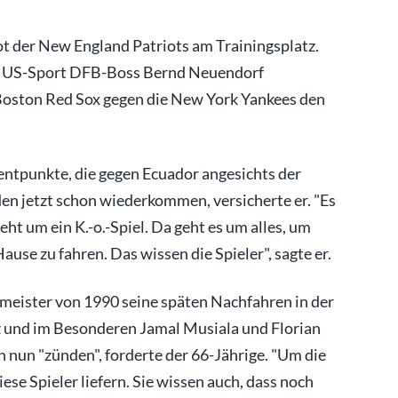
ot der New England Patriots am Trainingsplatz.
en US-Sport DFB-Boss Bernd Neuendorf
 Boston Red Sox gegen die New York Yankees den
entpunkte, die gegen Ecuador angesichts der
en jetzt schon wiederkommen, versicherte er. "Es
geht um ein K.-o.-Spiel. Da geht es um alles, um
se zu fahren. Das wissen die Spieler", sagte er.
eister von 1990 seine späten Nachfahren in der
tz und im Besonderen Jamal Musiala und Florian
n nun "zünden", forderte der 66-Jährige. "Um die
ese Spieler liefern. Sie wissen auch, dass noch