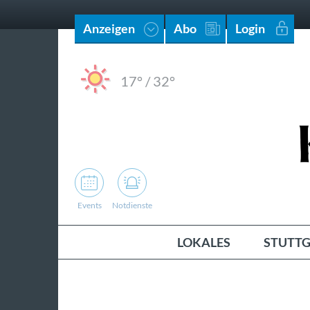
Anzeigen
Abo
Login
17°
/
32°
Events
Notdienste
LOKALES
STUTTG