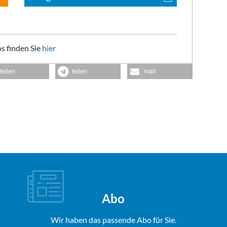
s finden Sie
hier
teilen
teilen
mail
Abo
Wir haben das passende Abo für Sie.