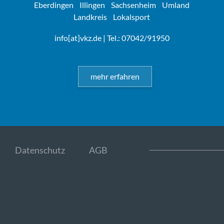
Eberdingen
Illingen
Sachsenheim
Umland
Landkreis
Lokalsport
info[at]vkz.de
| Tel.: 07042/91950
mehr erfahren
Datenschutz
AGB