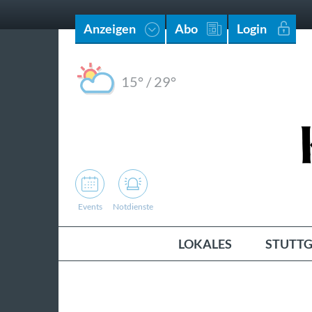
Anzeigen
Abo
Login
15°
/
29°
Events
Notdienste
LOKALES
STUTTG