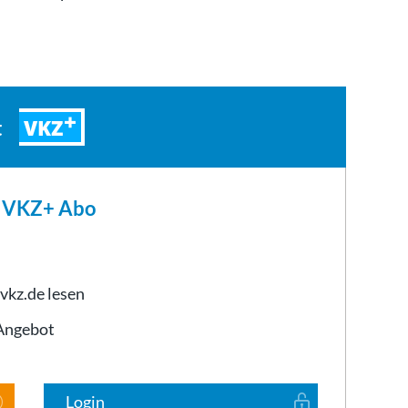
VKZ
t
m VKZ+ Abo
 vkz.de lesen
-Angebot
Login