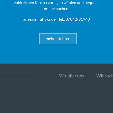
zahlreichen Mustervorlagen wählen und bequem
online buchen.
anzeigen[at]vkz.de
| Tel.: 07042/91940
mehr erfahren
Wir über uns
Wir such