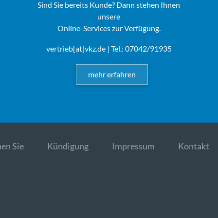
Sind Sie bereits Kunde? Dann stehen Ihnen
unsere
Online-Services zur Verfügung.
vertrieb[at]vkz.de
| Tel.: 07042/91935
mehr erfahren
en Sie
Kündigung
Impressum
Kontakt