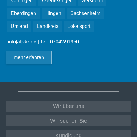
Vaihingen
Oberriexingen
Sersheim
Eberdingen
Illingen
Sachsenheim
Umland
Landkreis
Lokalsport
info[at]vkz.de
| Tel.: 07042/91950
mehr erfahren
Wir über uns
Wir suchen Sie
Kündigung