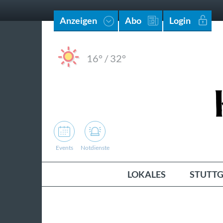
Anzeigen
Abo
Login
16°
/
32°
Events
Notdienste
LOKALES
STUTTG