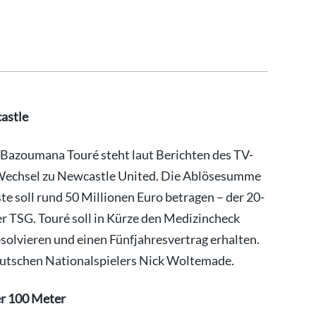
astle
 Bazoumana Touré steht laut Berichten des TV-
 Wechsel zu Newcastle United. Die Ablösesumme
e soll rund 50 Millionen Euro betragen – der 20-
er TSG. Touré soll in Kürze den Medizincheck
olvieren und einen Fünfjahresvertrag erhalten.
eutschen Nationalspielers Nick Woltemade.
er 100 Meter