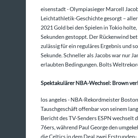
eisenstadt - Olympiasieger Marcell Jacob
Leichtathletik-Geschichte gesorgt – aller
2021 Gold bei den Spielen in Tokio holte
Sekunden gestoppt. Der Rückenwind bet
zulässig für ein reguläres Ergebnis und s
Sekunde. Schneller als Jacobs war nur Ja
erlaubten Bedingungen. Bolts Weltrekord
Spektakulärer NBA-Wechsel: Brown verlä
los angeles - NBA-Rekordmeister Boston 
Tauschgeschäft offenbar von seinem lang
Bericht des TV-Senders ESPN wechselt d
76ers, während Paul George den umgekeh
die Celtics in dem Deal zwei Erstrunden