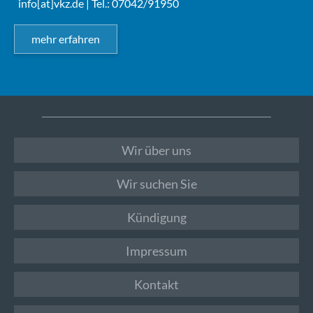
info[at]vkz.de
| Tel.: 07042/91950
mehr erfahren
Wir über uns
Wir suchen Sie
Kündigung
Impressum
Kontakt