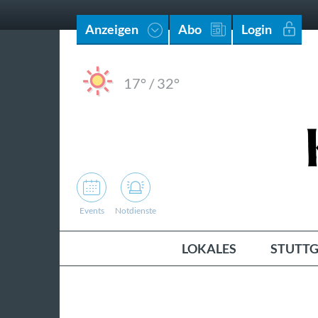
Anzeigen
Abo
Login
17°
/
32°
Events
Notdienste
LOKALES
STUTTG