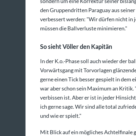
sondern um eine Korrektur seiner bisla
den Gruppendritten Paraguay aus seiner 
verbessert werden: "Wir dürfen nicht in
müssen die Ballverluste minimieren."
So sieht Völler den Kapitän
In der K.o.-Phase soll auch wieder der ba
Vorwärtsgang mit Torvorlagen glänzende 
gerne einen Tick besser gespielt in dem ei
war aber schon sein Maximum an Kritik. "
verbissen ist. Aber er ist in jeder Hinsic
ich gerne sage. Wir sind alle total zufrie
und wie er spielt."
Mit Blick auf ein mögliches Achtelfinale