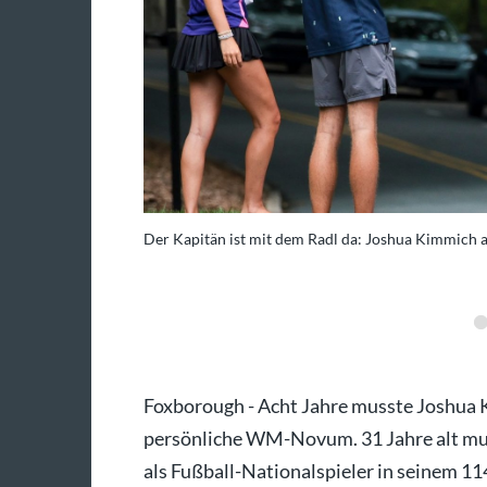
en.
Der Kapitän ist mit dem Radl da: Joshua Kimmich 
derico Gambarini/dpa
Foxborough - Acht Jahre musste Joshua K
persönliche WM-Novum. 31 Jahre alt mu
als Fußball-Nationalspieler in seinem 1