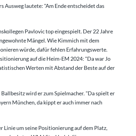
lers Ausweg lautete: "Am Ende entscheidet das
skollegen Pavlovic top eingespielt. Der 22 Jahre
r ungewohnte Mängel. Wie Kimmich mit dem
ieren würde, dafür fehlen Erfahrungswerte.
sitionierung auf die Heim-EM 2024: "Da war Jo
tatistischen Werten mit Abstand der Beste auf der
 Ballbesitz wird er zum Spielmacher. "Da spielt er
Bayern München, da kippt er auch immer nach
r Linie um seine Positionierung auf dem Platz,