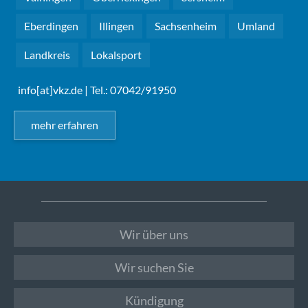
Eberdingen
Illingen
Sachsenheim
Umland
Landkreis
Lokalsport
info[at]vkz.de
| Tel.: 07042/91950
mehr erfahren
Wir über uns
Wir suchen Sie
Kündigung