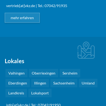
vertrieb[at]vkz.de
| Tel.: 07042/91935
mehr erfahren
Lokales
Vaihingen
Oberriexingen
Sersheim
Eberdingen
Illingen
Sachsenheim
Umland
Landkreis
Lokalsport
info[at]vkz.de
| Tel.: 07042/91950