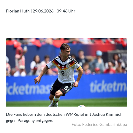
Florian Huth |
29.06.2026 - 09:46 Uhr
h
Die Fans fiebern dem deutschen WM-Spiel mit Joshua Kimmich
Di
gegen Paraguay entgegen.
geg
dpa
Foto: Federico Gambarini/dpa