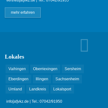
vertrieb[at]vkz.de
| Tel.: 07042/91935
mehr erfahren
Lokales
Vaihingen
Oberriexingen
Sersheim
Eberdingen
Illingen
Sachsenheim
Umland
Landkreis
Lokalsport
info[at]vkz.de
| Tel.: 07042/91950