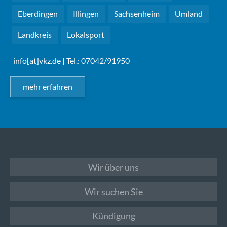
Eberdingen
Illingen
Sachsenheim
Umland
Landkreis
Lokalsport
info[at]vkz.de
| Tel.: 07042/91950
mehr erfahren
Wir über uns
Wir suchen Sie
Kündigung