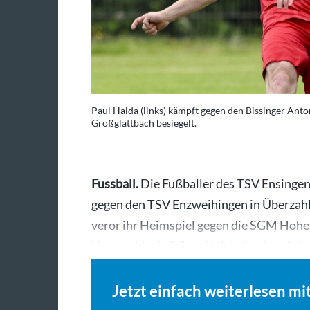
Paul Halda (links) kämpft gegen den Bissinger Anto
Großglattbach besiegelt.
Fussball.
Die Fußballer des TSV Ensingen 
gegen den TSV Enzweihingen in Überzahl
veror ihr Heimspiel gegen die SGM Hohen
Unterzahl mit 2:5 und blieb damit auf e
Jetzt einfach weiterlesen mi