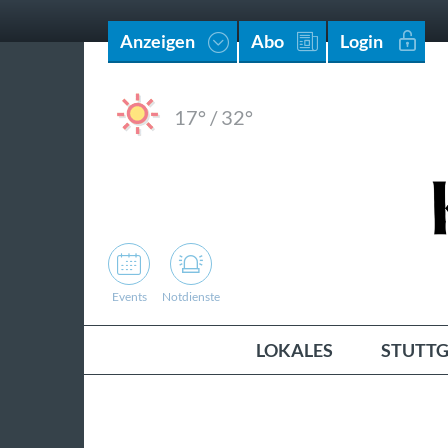
Anzeigen
Abo
Login
17°
/
32°
Events
Notdienste
LOKALES
STUTTG