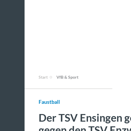
Start
VfB & Sport
Faustball
Der TSV Ensingen g
gegen den TSV Enz