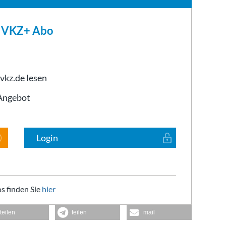
m VKZ+ Abo
 vkz.de lesen
-Angebot
Login
s finden Sie
hier
teilen
teilen
mail