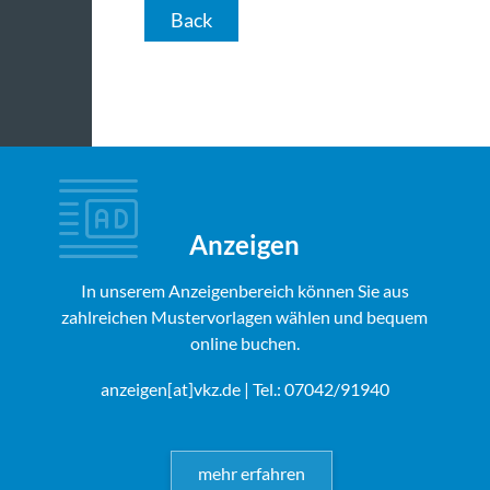
Back
Anzeigen
In unserem Anzeigenbereich können Sie aus
zahlreichen Mustervorlagen wählen und bequem
online buchen.
anzeigen[at]vkz.de
| Tel.: 07042/91940
mehr erfahren