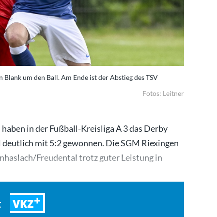
n Blank um den Ball. Am Ende ist der Abstieg des TSV
Fotos: Leitner
haben in der Fußball-Kreisliga A 3 das Derby
 deutlich mit 5:2 gewonnen. Die SGM Riexingen
haslach/Freudental trotz guter Leistung in
inem…
VKZ
t