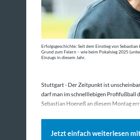
Erfolgsgeschichte: Seit dem Einstieg von Sebastian
Grund zum Feiern – wie beim Pokalsieg 2025 (unte
Einzugs in diesem Jahr.
Stuttgart - Der Zeitpunkt ist unscheinba
darf man im schnelllebigen Profifußball 
Sebastian Hoeneß an diesem Montag errei
seit 1183 Tagen in Amt und Würden – u
Jetzt einfach weiterlesen mi