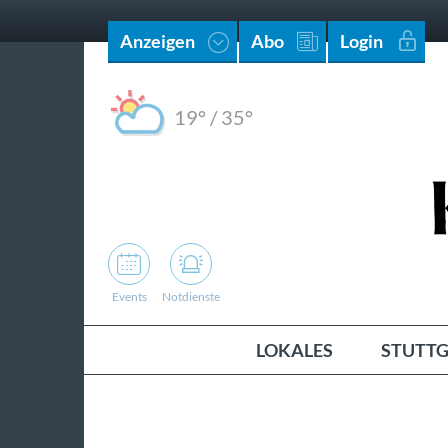
Anzeigen
Abo
Login
19°
/
35°
Events
Notdienste
LOKALES
STUTTG