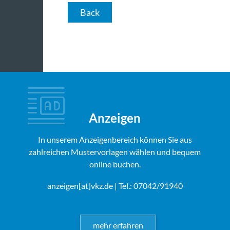
Back
Anzeigen
In unserem Anzeigenbereich können Sie aus
zahlreichen Mustervorlagen wählen und bequem
online buchen.
anzeigen[at]vkz.de
| Tel.: 07042/91940
mehr erfahren