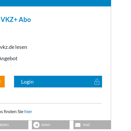
m VKZ+ Abo
 vkz.de lesen
-Angebot
Login
s finden Sie
hier
teilen
teilen
mail