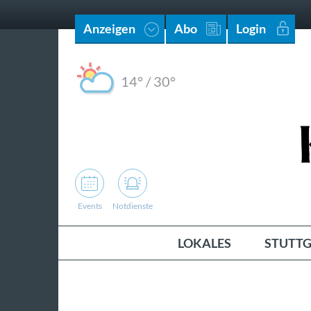
Anzeigen
Abo
Login
14°
/
30°
Events
Notdienste
LOKALES
STUTTG