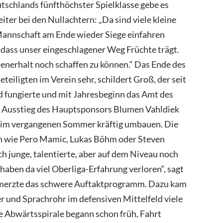
tschlands fünfthöchster Spielklasse gebe es
eiter bei den Nullachtern: „Da sind viele kleine
nnschaft am Ende wieder Siege einfahren
 dass unser eingeschlagener Weg Früchte trägt.
senerhalt noch schaffen zu können.“ Das Ende des
teiligten im Verein sehr, schildert Groß, der seit
 fungierte und mit Jahresbeginn das Amt des
m Ausstieg des Hauptsponsors Blumen Vahldiek
n im vergangenen Sommer kräftig umbauen. Die
n wie Pero Mamic, Lukas Böhm oder Steven
ch junge, talentierte, aber auf dem Niveau noch
haben da viel Oberliga-Erfahrung verloren“, sagt
merzte das schwere Auftaktprogramm. Dazu kam
er und Sprachrohr im defensiven Mittelfeld viele
ne Abwärtsspirale begann schon früh, Fahrt