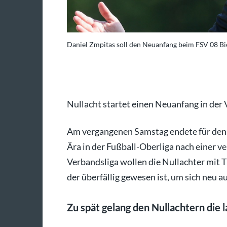
Daniel Zmpitas soll den Neuanfang beim FSV 08 Bie
Foto: Baumann
Nullacht startet einen Neuanfang in der
Am vergangenen Samstag endete für den F
Ära in der Fußball-Oberliga nach einer ve
Verbandsliga wollen die Nullachter mit T
der überfällig gewesen ist, um sich neu a
Zu spät gelang den Nullachtern die