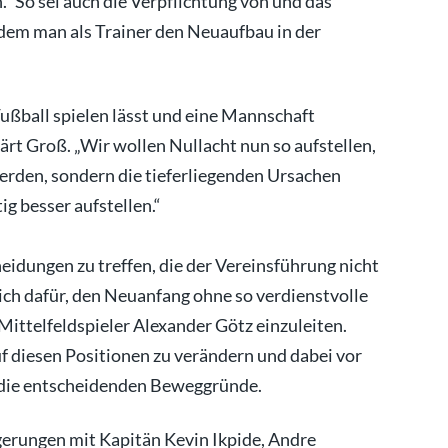
n.“ So sei auch die Verpflichtung von und das
 dem man als Trainer den Neuaufbau in der
Fußball spielen lässt und eine Mannschaft
lärt Groß. „Wir wollen Nullacht nun so aufstellen,
rden, sondern die tieferliegenden Ursachen
g besser aufstellen.“
heidungen zu treffen, die der Vereinsführung nicht
sich dafür, den Neuanfang ohne so verdienstvolle
ittelfeldspieler Alexander Götz einzuleiten.
f diesen Positionen zu verändern und dabei vor
ß die entscheidenden Beweggründe.
gerungen mit Kapitän Kevin Ikpide, Andre