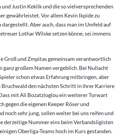
n und Justin Keklik und die so vielversprechenden
r gewährleistet. Vor allem Kevin Ikpide zu
n dargestellt. Aber auch, dass man im Umfeld auf
Betreuer Lothar Wilske setzen könne, sei immens
 die Groß und Zmpitas gemeinsam verantwortlich
em ganz großem Namen vergeblich. Bei Nullacht
Spieler schon etwas Erfahrung mitbringen, aber
m Bruchwald den nächsten Schritt in ihrer Karriere
 Dass mit Ali Bozatzioglou ein weiterer Torwart
ich gegen die eigenen Keeper Röser und
 noch sehr jung, sollen weiter bei uns reifen und
Die derzeitige Nummer eins beim Verbandsligisten
 einigen Oberliga-Teams hoch im Kurs gestanden.