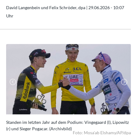
David Langenbein und Felix Schröder, dpa |
29.06.2026 - 10:07
Uhr
Previous
Next
Standen im letzten Jahr auf dem Podium: Vingegaard (l), Lipowitz
Pol
(r) und Sieger Pogacar. (Archivbild)
(Ar
dpa
Foto: Mosa'ab Elshamy/AP/dpa