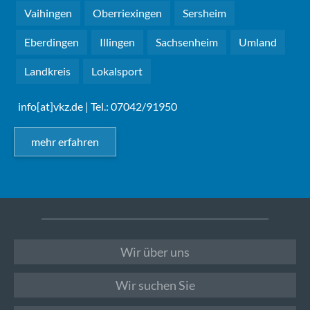
Vaihingen
Oberriexingen
Sersheim
Eberdingen
Illingen
Sachsenheim
Umland
Landkreis
Lokalsport
info[at]vkz.de
| Tel.: 07042/91950
mehr erfahren
Wir über uns
Wir suchen Sie