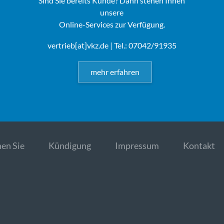
Sind Sie bereits Kunde? Dann stehen Ihnen
unsere
Online-Services zur Verfügung.
vertrieb[at]vkz.de
| Tel.: 07042/91935
mehr erfahren
en Sie
Kündigung
Impressum
Kontakt