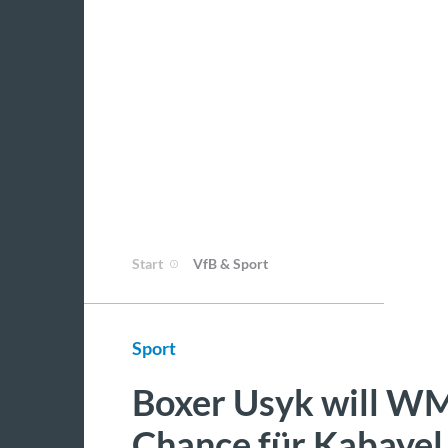
Start
VfB & Sport
Sport
Boxer Usyk will WM
Chance für Kabayel