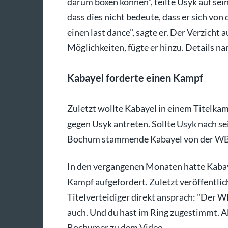
darum boxen können", teilte Usyk auf sei
dass dies nicht bedeute, dass er sich vo
einen last dance", sagte er. Der Verzicht 
Möglichkeiten, fügte er hinzu. Details nan
Kabayel forderte einen Kampf
Zuletzt wollte Kabayel in einem Titelk
gegen Usyk antreten. Sollte Usyk nach se
Bochum stammende Kabayel von der WB
In den vergangenen Monaten hatte Kaba
Kampf aufgefordert. Zuletzt veröffentli
Titelverteidiger direkt ansprach: "Der W
auch. Und du hast im Ring zugestimmt. Al
Bochumer zu dem Video.