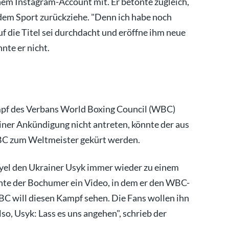
nem Instagram-Account mit. Er betonte zugleich,
n dem Sport zurückziehe. "Denn ich habe noch
auf die Titel sei durchdacht und eröffne ihm neue
nte er nicht.
ampf des Verbans World Boxing Council (WBC)
iner Ankündigung nicht antreten, könnte der aus
C zum Weltmeister gekürt werden.
yel den Ukrainer Usyk immer wieder zu einem
chte der Bochumer ein Video, in dem er den WBC-
BC will diesen Kampf sehen. Die Fans wollen ihn
so, Usyk: Lass es uns angehen", schrieb der