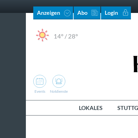
Anzeigen
Abo
Login
14°
/
28°
Events
Notdienste
LOKALES
STUTTG