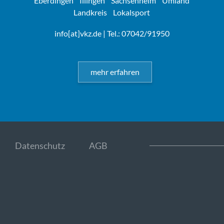
Eberdingen
Illingen
Sachsenheim
Umland
Landkreis
Lokalsport
info[at]vkz.de
| Tel.: 07042/91950
mehr erfahren
Datenschutz
AGB