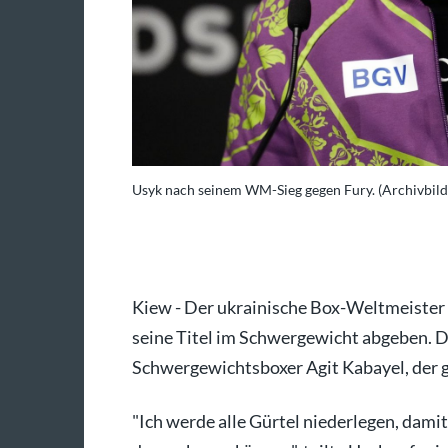
Usyk nach seinem WM-Sieg gegen Fury. (Archivbild
ck Potts/PA Wire/dpa
Kiew - Der ukrainische Box-Weltmeister
seine Titel im Schwergewicht abgeben. D
Schwergewichtsboxer Agit Kabayel, der g
"Ich werde alle Gürtel niederlegen, dami