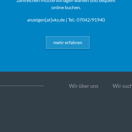
zahlreichen Mustervorlagen wählen und bequem
online buchen.
anzeigen[at]vkz.de
| Tel.: 07042/91940
mehr erfahren
Wir über uns
Wir such