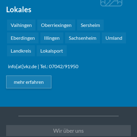
Lokales
Vaihingen
Oberriexingen
Sersheim
Eberdingen
Illingen
Sachsenheim
Umland
Landkreis
Lokalsport
info[at]vkz.de
| Tel.: 07042/91950
mehr erfahren
Wir über uns