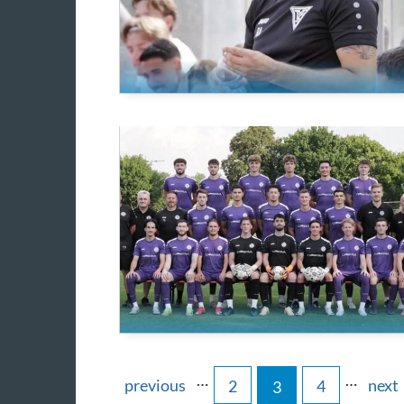
…
…
previous
next
2
4
3