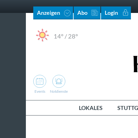
Anzeigen
Abo
Login
14°
/
28°
Events
Notdienste
LOKALES
STUTTG