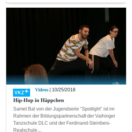
Videos
| 10/25/2018
VKZ
Hip-Hop in Häppchen
Samet Bal von der Jugendserie "Spotlight" ist im
Rahmen der Bildungspartnerschaft der Vaihinger
Tanzschule DLC und der Ferdinand-Steinbeis-
Realschule…