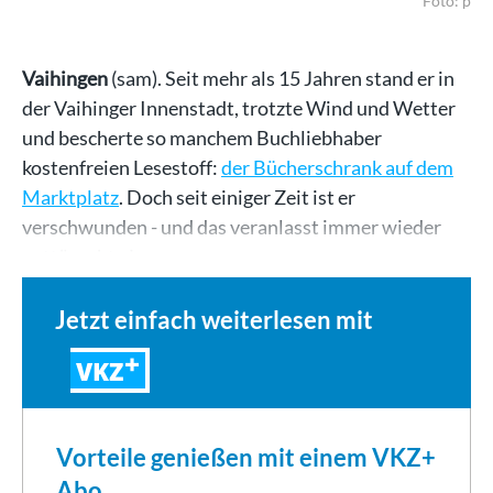
Foto: p
Vaihingen
(sam). Seit mehr als 15 Jahren stand er in
der Vaihinger Innenstadt, trotzte Wind und Wetter
und bescherte so manchem Buchliebhaber
kostenfreien Lesestoff:
der Bücherschrank auf dem
Marktplatz
. Doch seit einiger Zeit ist er
verschwunden - und das veranlasst immer wieder
enttäuschte Leser,…
Jetzt einfach weiterlesen mit
VKZ
Vorteile genießen mit einem VKZ+
Abo